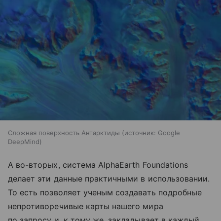
Сложная поверхность Антарктиды
источник:
Google
DeepMind
А во-вторых, система AlphaEarth Foundations
делает эти данные практичными в использовании.
То есть позволяет ученым создавать подробные
непротиворечивые карты нашего мира
по запросу и, к тому же, закладывает в каждый