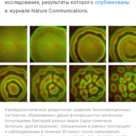
исследование, результаты которого
опубликованы
в журнале Nature Communications.
Калейдоскопическое разделение: развитие биоконвекционных
паттернов, образованных двумя флуоресцентно мечеными
популяциями бактерий разных видов (одна помечена
зеленым, другая красным), смешанными в равных пропорциях
и наблюдаемыми в течение 30 минут после смешивания.