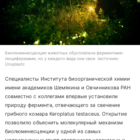
Биолюминесценция животных обусловлена ферментами-
люциферазами, но у каждого вида они свои.
источник:
Unsplash
Специалисты Института биоорганической химии
имени академиков Шемякина и Овчинникова РАН
совместно с коллегами впервые установили
природу фермента, отвечающего за свечение
грибного комара Keroplatus testaceus. Открытие
позволило объяснить молекулярный механизм
биолюминесценции у одной из самых
малоизученных групп светящихся насекомых и