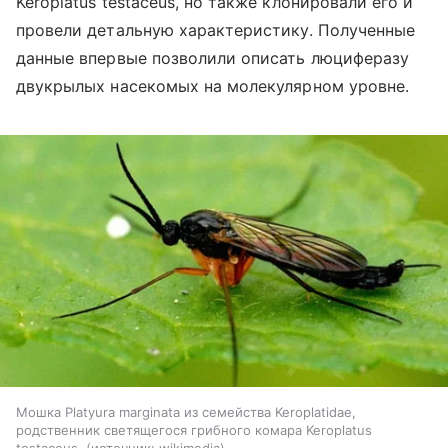
Keroplatus testaceus, но также клонировали его и
провели детальную характеристику. Полученные
данные впервые позволили описать люциферазу
двукрылых насекомых на молекулярном уровне.
Мошка Platyura marginata из семейства Keroplatidae,
родственник светящегося грибного комара Keroplatus