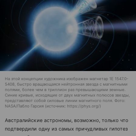
На этой концепции художника изображен магнетар 1E 1547.0-
5408, быстро вращающаяся нейтронная звезда с магнитными
полями, более чем в триллион раз превышающими земные.
Синие кривые, исходящие от двух магнитных полюсов звезды,
представляют собой силовые линии магнитного поля. Фото:
NASA/Пабло Гарсия
источник:
https://phys.org/
Австралийские астрономы, возможно, только что
подтвердили одну из самых причудливых гипотез