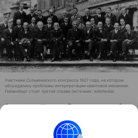
Участники Сольвеевского конгресса 1927 года, на котором
обсуждались проблемы интерпретации квантовой механики.
Гейзенберг стоит третий справа
источник:
wikimedia
О летящем по Млечному Пути магнетаре-зомби,
способном разрывать людей на атомы, мы
рассказали
здесь
.