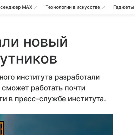
сенджер MAX
Технологии в искусстве
Гаджеты
али новый
путников
ого института разработали
й сможет работать почти
и в пресс-службе института.