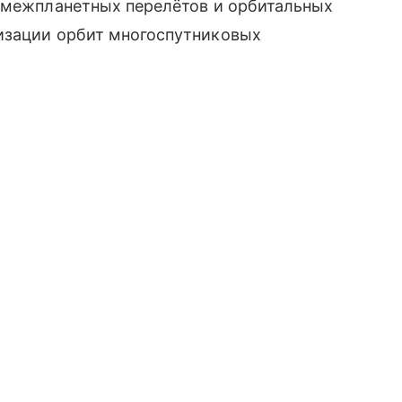
я межпланетных перелётов и орбитальных
изации орбит многоспутниковых