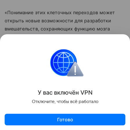
«Понимание этих клеточных переходов может
открыть новые возможности для разработки
вмешательств, сохраняющих функцию мозга
и снижающих уязвимость к нейродегенеративным
заболеваниям», — отметил соавтор работы,
нейробиолог Сянминь Сюй из Калифорнийского
университета.
Биология
У вас включ
ён
V
P
N
Поделиться
Отключите, чтобы всё работало
Готово