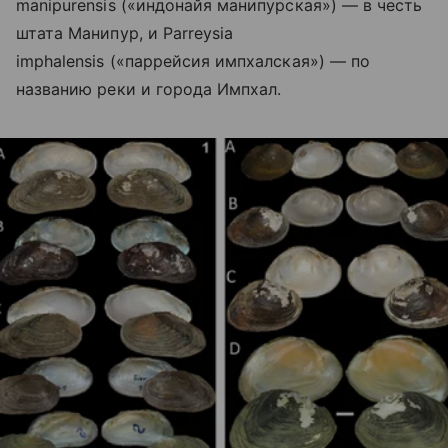
manipurensis («индонайя манипурская») — в честь
штата Манипур, и Parreysia
imphalensis («паррейсия импхалская») — по
названию реки и города Импхал.