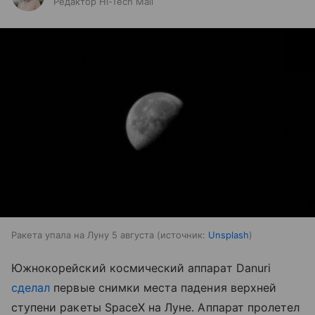
Редактор Hi-Tech Mail
Ракета упала на Луну 5 августа
источник:
Unsplash
Южнокорейский космический аппарат Danuri
сделал
первые снимки места падения верхней
ступени ракеты SpaceX на Луне. Аппарат пролетел