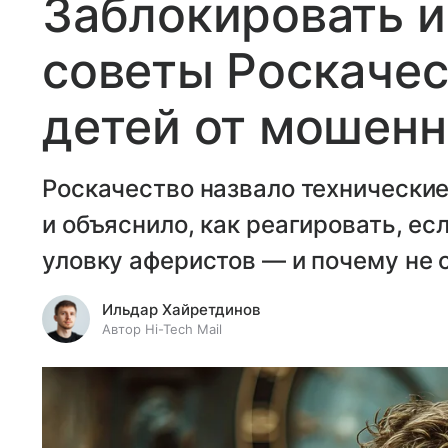
Заблокировать и 
советы Роскачес
детей от мошен
Роскачество назвало технически
и объяснило, как реагировать, ес
уловку аферистов — и почему не с
Ильдар Хайретдинов
Автор Hi-Tech Mail