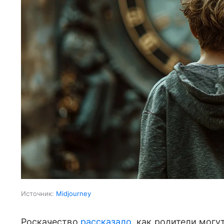
Источник:
Midjourney
Роскачество
рассказало
, как родители могу