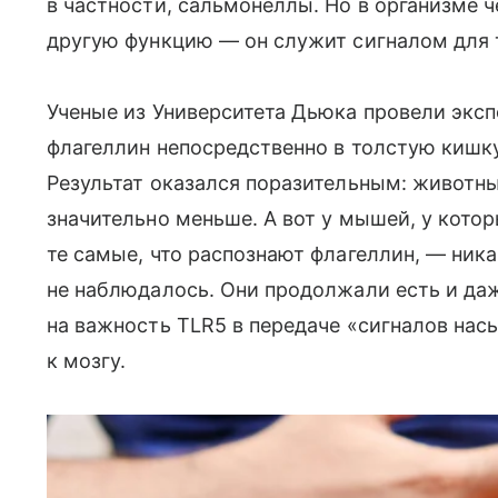
в частности, сальмонеллы. Но в организме 
другую функцию — он служит сигналом для 
Ученые из Университета Дьюка провели эксп
флагеллин непосредственно в толстую кишк
Результат оказался поразительным: животны
значительно меньше. А вот у мышей, у кото
те самые, что распознают флагеллин, — ника
не наблюдалось. Они продолжали есть и даж
на важность TLR5 в передаче «сигналов на
к мозгу.