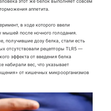
человека этот же белок выполняет совсем
торможения аппетита.
еримент, в ходе которого ввели
у мышей после ночного голодания.
е, получившие дозу белка, стали есть
рых отсутствовали рецепторы TLR5 —
кого эффекта от введения белка
е набирали вес, что указывает
сыщения» от кишечных микроорганизмов