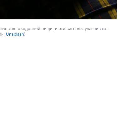
ичество съеденной пищи, и эти сигналы улавливают
ик:
Unsplash