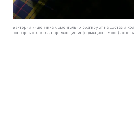
Бактерии кишечника моментально реагируют на состав и кол
сенсорные клетки, передающие информацию в мозг
источн