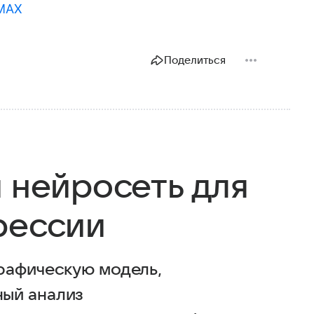
 MAX
Поделиться
 нейросеть для
рессии
рафическую модель,
ый анализ