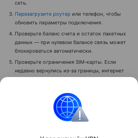
сеть.
Перезагрузите роутер
или телефон, чтобы
обновить параметры подключения.
Проверьте баланс счета и остаток пакетных
данных — при нулевом балансе связь может
блокироваться автоматически.
Проверьте ограничения SIM-карты. Если
недавно вернулись из-за границы, интернет
может быть временно заблокирован.
Обратитесь в службу поддержки вашего
оператора и уточните, почему нет связи.
Россия
Интернет
Поделиться