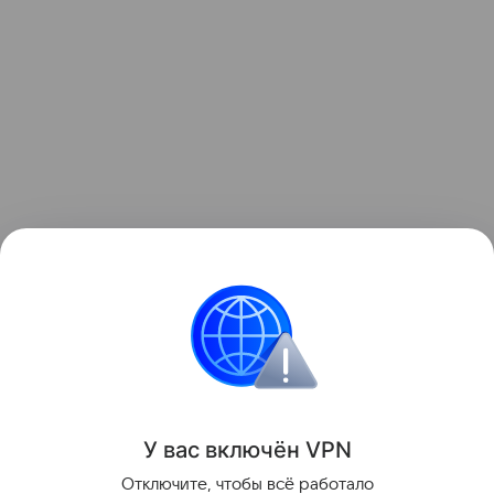
Узнать больше о необычном инциденте с ракетой
можно в отдельном
материале
Hi-Tech Mail.
космос
Луна
Поделиться
У вас включ
ён
V
P
N
Отключите, чтобы всё работало