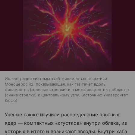
Иллюстрация системы «хаб-филаменты» галактики
Моноцерос R2, показывающая, как газ течет вдоль
филаментов (зеленые стрелки) и в межфиламентных областях
(синие стрелки) к центральному узлу.
источник:
Университет
Кюсю
Ученые также изучили распределение плотных
ядер — компактных «сгустков» внутри облака, из
которых в итоге и возникают звезды. Внутри хаба