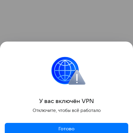
Ранее мы рассказывали о том, как
зонд ESA снял
на видео мощный выброс плазмы из Солнца
.
космос
Солнце
Поделиться
У вас включ
ён
V
P
N
Отключите, чтобы всё работало
Готово