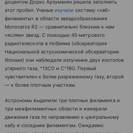
доцентом Дорис Арзуманян решила заполнить
этот пробел. Ученые
изучали
систему «хаб–
филаменты» в области звездообразования
Monoceros R2 — сравнительно близким к нам
«яслям» звезд. С помощью 45‑метрового
радиотелескопа в Нобеяма (обсерватория
Национальной астрономической обсерватории
Японии) они наблюдали излучение двух изотопов
угарного газа, ^13CO и C^18O. Первый
чувствителен к более разреженному газу, второй
— к более плотным участкам.
Астрономы выделили три плотных филамента и
три межфиламентных области и измерили
движение газа по направлению к центральному
хабу и соседним филаментам. Ожидаемо