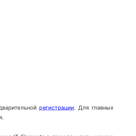
едварительной
регистрации
. Для главных
я.