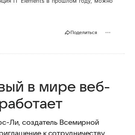
ция IT Elements в прошлом году, можно
Поделиться
вый в мире веб-
 работает
ерс-Ли, создатель Всемирной
приглашение к сотрудничеству