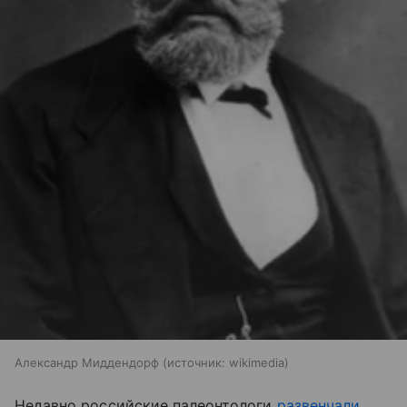
Александр Миддендорф
источник:
wikimedia
Недавно российские палеонтологи
развенчали