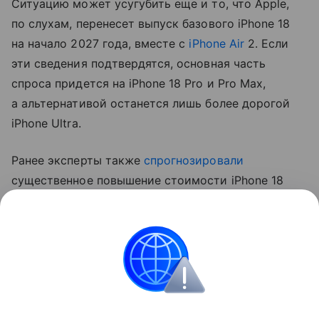
Ситуацию может усугубить еще и то, что Apple,
по слухам, перенесет выпуск базового iPhone 18
на начало 2027 года, вместе с
iPhone Air
2. Если
эти сведения подтвердятся, основная часть
спроса придется на iPhone 18 Pro и Pro Max,
а альтернативой останется лишь более дорогой
iPhone Ultra.
Ранее эксперты также
спрогнозировали
существенное повышение стоимости iPhone 18
Pro. Аналитик Джефф Пу считает, что цены
вырастут на 250−300 долларов (около 20−24 тыс.
рублей).
Apple
iPhone