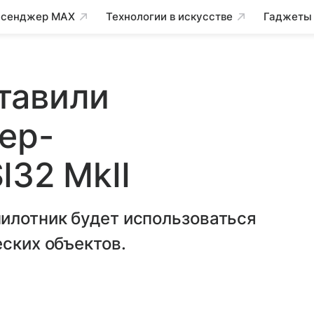
сенджер MAX
Технологии в искусстве
Гаджеты
тавили
ер-
I32 MkII
илотник будет использоваться
еских объектов.