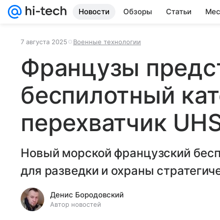
Новости
Обзоры
Статьи
Мес
7 августа 2025
Военные технологии
Французы предс
беспилотный кат
перехватчик UHS
Новый морской французский бесп
для разведки и охраны стратегич
Денис Бородовский
Автор новостей