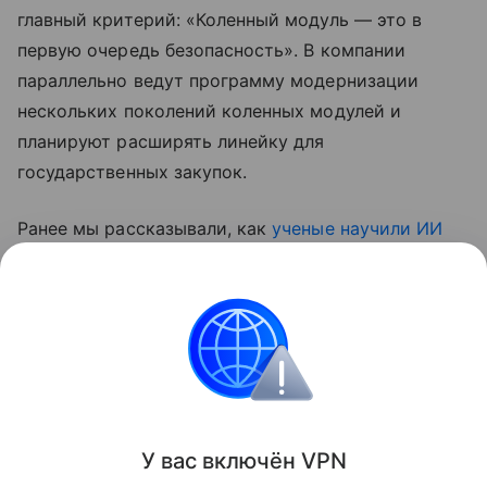
главный критерий: «Коленный модуль — это в
первую очередь безопасность». В компании
параллельно ведут программу модернизации
нескольких поколений коленных модулей и
планируют расширять линейку для
государственных закупок.
Ранее мы рассказывали, как
ученые научили ИИ
считывать сигналы «фантомной конечности»
—
технология, которая может изменить подход к
управлению протезами.
медицина
Поделиться
У вас включ
ён
V
P
N