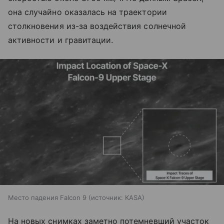
она случайно оказалась на траектории
столкновения из-за воздействия солнечной
активности и гравитации.
Место падения Falcon 9
источник:
KASA
На новых снимках заметно потемневший участок