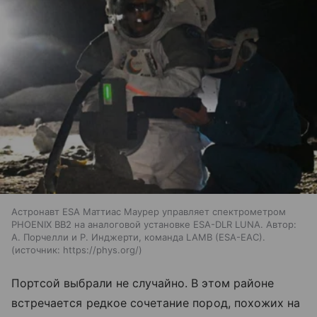
Астронавт ESA Маттиас Маурер управляет спектрометром
PHOENIX BB2 на аналоговой установке ESA-DLR LUNA. Автор:
А. Порчелли и Р. Инджерти, команда LAMB (ESA-EAC).
источник:
https://phys.org/
Портсой выбрали не случайно. В этом районе
встречается редкое сочетание пород, похожих на