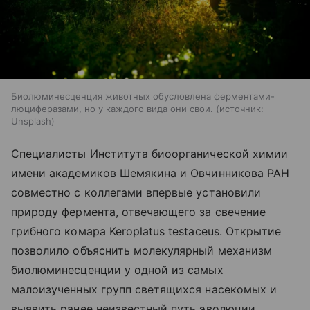
Биолюминесценция животных обусловлена ферментами-
люциферазами, но у каждого вида они свои.
источник:
Unsplash
Специалисты Института биоорганической химии
имени академиков Шемякина и Овчинникова РАН
совместно с коллегами впервые установили
природу фермента, отвечающего за свечение
грибного комара Keroplatus testaceus. Открытие
позволило объяснить молекулярный механизм
биолюминесценции у одной из самых
малоизученных групп светящихся насекомых и
выявить ранее неизвестный путь эволюции