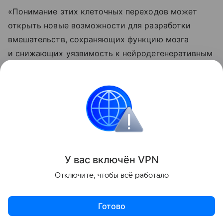
«Понимание этих клеточных переходов может
открыть новые возможности для разработки
вмешательств, сохраняющих функцию мозга
и снижающих уязвимость к нейродегенеративным
заболеваниям», — отметил соавтор работы,
нейробиолог Сянминь Сюй из Калифорнийского
университета.
Биология
Поделиться
У вас включ
ён
V
P
N
Отключите, чтобы всё работало
Готово