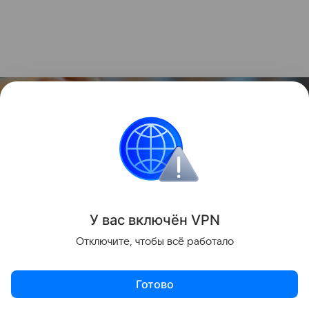
У вас включ
ён
V
P
N
Отключите, чтобы всё работало
Источник:
Unsplash
Готово
Из-за такой манеры абзацы у
нейросети
выглядят