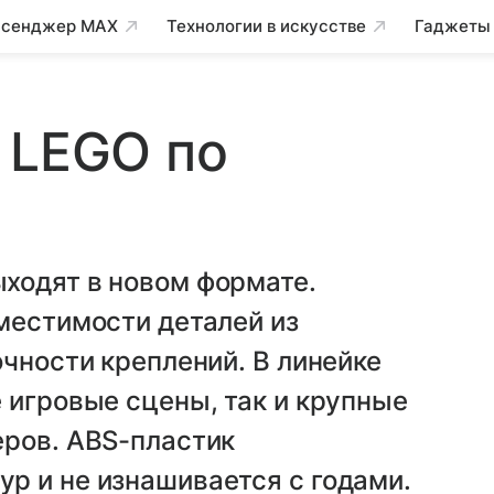
сенджер MAX
Технологии в искусстве
Гаджеты
 LEGO по
ходят в новом формате.
местимости деталей из
очности креплений. В линейке
 игровые сцены, так и крупные
еров. ABS-пластик
р и не изнашивается с годами.