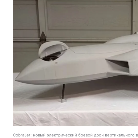
CobraJet: новый электрический боевой дрон вертикального 