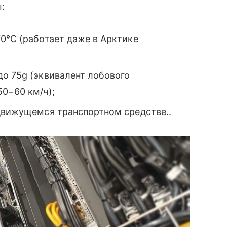
:
0°C (работает даже в Арктике
до 75g (эквивалент лобового
0−60 км/ч);
 движущемся транспортном средстве..