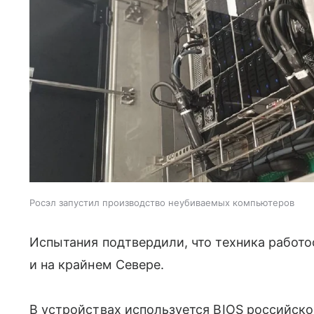
Росэл запустил производство неубиваемых компьютеров
Испытания подтвердили, что техника работо
и на крайнем Севере.
В устройствах используется BIOS российско