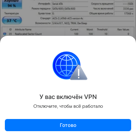
У вас включ
ён
V
P
N
Источник:
Hi-Tech Mail
Отключите, чтобы всё работало
Несложно подсчитать ожидаемый ресурс, зная
процент износа и текущее число циклов
Готово
перезаписи. В нашем примере смотрим строчку