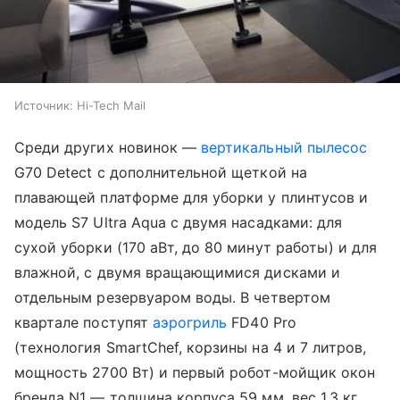
Источник:
Hi-Tech Mail
Среди других новинок —
вертикальный пылесос
G70 Detect с дополнительной щеткой на
плавающей платформе для уборки у плинтусов и
модель S7 Ultra Aqua с двумя насадками: для
сухой уборки (170 аВт, до 80 минут работы) и для
влажной, с двумя вращающимися дисками и
отдельным резервуаром воды. В четвертом
квартале поступят
аэрогриль
FD40 Pro
(технология SmartChef, корзины на 4 и 7 литров,
мощность 2700 Вт) и первый робот-мойщик окон
бренда N1 — толщина корпуса 59 мм, вес 1,3 кг,