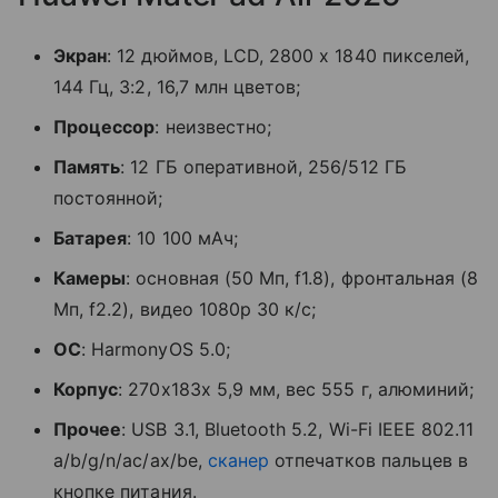
Экран
: 12 дюймов, LCD, 2800 х 1840 пикселей,
144 Гц, 3:2, 16,7 млн цветов;
Процессор
: неизвестно;
Память
: 12 ГБ оперативной, 256/512 ГБ
постоянной;
Батарея
: 10 100 мАч;
Камеры
: основная (50 Мп, f1.8), фронтальная (8
Мп, f2.2), видео 1080p 30 к/с;
ОС
: HarmonyOS 5.0;
Корпус
: 270х183х 5,9 мм, вес 555 г, алюминий;
Прочее
: USB 3.1, Bluetooth 5.2, Wi-Fi IEEE 802.11
a/b/g/n/ac/ax/be,
сканер
отпечатков пальцев в
кнопке питания.