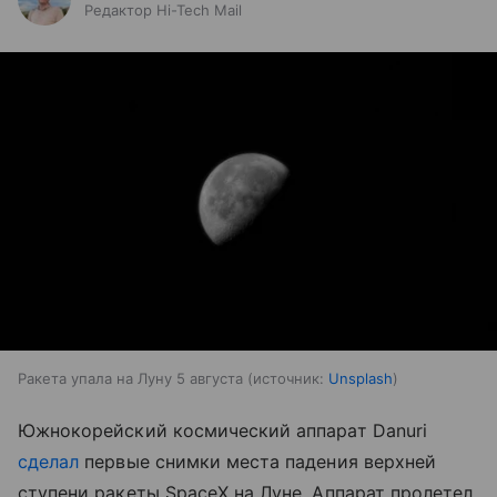
Редактор Hi-Tech Mail
Ракета упала на Луну 5 августа
источник:
Unsplash
Южнокорейский космический аппарат Danuri
сделал
первые снимки места падения верхней
ступени ракеты SpaceX на Луне. Аппарат пролетел