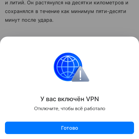
и литий. Он растянулся на десятки километров и
сохранялся в течение как минимум пяти-десяти
минут после удара.
У вас включ
ён
V
P
N
Отключите, чтобы всё работало
Готово