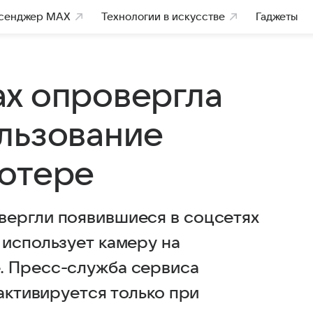
сенджер MAX
Технологии в искусстве
Гаджеты
x опровергла
льзование
ютере
вергли появившиеся в соцсетях
 использует камеру на
. Пресс-служба сервиса
 активируется только при