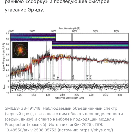
раннюю «сборку» и последующее быстрое
угасание Эриду.
SMILES-GS-191748: Наблюдаемый объединенный спектр
(черный цвет), связанная с ним область неопределенности
(серый, внизу) и спектр наиболее подходящей модели
Prospector (красный). Источник: arXiv (2025). DOI:
10.48550/arxiv.2508.05752
источник:
https://phys.org/