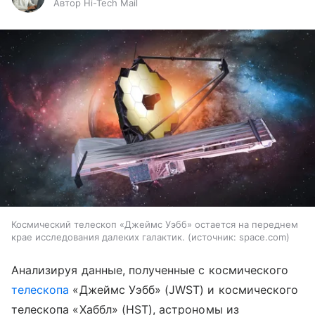
Автор Hi-Tech Mail
Космический телескоп «Джеймс Уэбб» остается на переднем
крае исследования далеких галактик.
источник:
space.com
Анализируя данные, полученные с космического
телескопа
«Джеймс Уэбб» (JWST) и космического
телескопа «Хаббл» (HST), астрономы из