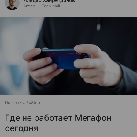
Ильдар Хайретдинов
Автор Hi-Tech Mail
Источник:
RuStore
Где не работает Мегафон
сегодня