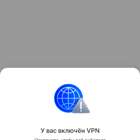
Узнать больше о необычном инциденте с ракетой
можно в отдельном
материале
Hi-Tech Mail.
космос
Луна
Поделиться
У вас включ
ён
V
P
N