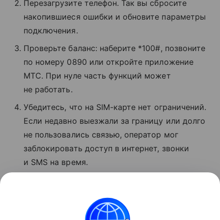
Перезагрузите телефон. Так вы сбросите
накопившиеся ошибки и обновите параметры
подключения.
Проверьте баланс: наберите *100#, позвоните
по номеру 0890 или откройте приложение
МТС. При нуле часть функций может
не работать.
Убедитесь, что на SIM-карте нет ограничений.
Если недавно выезжали за границу или долго
не пользовались связью, оператор мог
заблокировать доступ в интернет, звонки
и SMS на время.
Если ничего не помогло, позвоните
в поддержку МТС по номеру 8 800 250−08−90
и сообщите о проблеме.