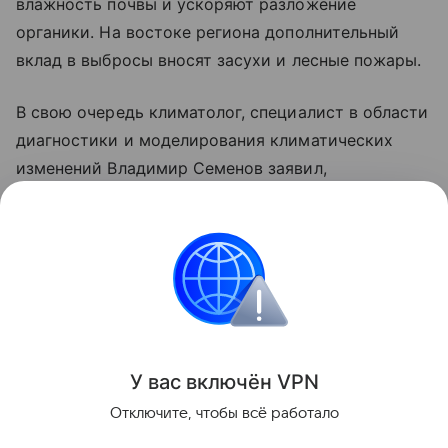
влажность почвы и ускоряют разложение
органики. На востоке региона дополнительный
вклад в выбросы вносят засухи и лесные пожары.
В свою очередь климатолог, специалист в области
диагностики и моделирования климатических
изменений Владимир Семенов заявил,
что глобальное потепление может принести
России не только негативные последствия,
но и ряд преимуществ.
природа
Поделиться
У вас включ
ён
V
P
N
Отключите, чтобы всё работало