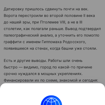
Датировку пришлось сдвинуть почти на век.
Ворота перестроили во второй половине II века
до нашей эры, при Птолемее VIII, а не в III
столетии, как полагали раньше. Вывод подтвердил
палеографический анализ, а уточнить его помогло
граффити с именем Гиппомаха Родосского,
появившееся на стенах, когда башни уже стояли.
Есть и другие выводы. Работы шли очень
быстро — видимо, город по какой-то причине
срочно нуждался в мощных укреплениях.
Финансировали их по схеме, знакомой и сегодня:
сначала исполнителей нанимали за счет казны,
а завершали дело мастера, чьи услуги оплачивали
частные благотворители.