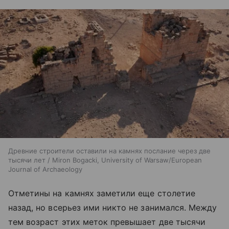
Древние строители оставили на камнях послание через две
тысячи лет / Miron Bogacki, University of Warsaw/European
Journal of Archaeology
Отметины на камнях заметили еще столетие
назад, но всерьез ими никто не занимался. Между
тем возраст этих меток превышает две тысячи