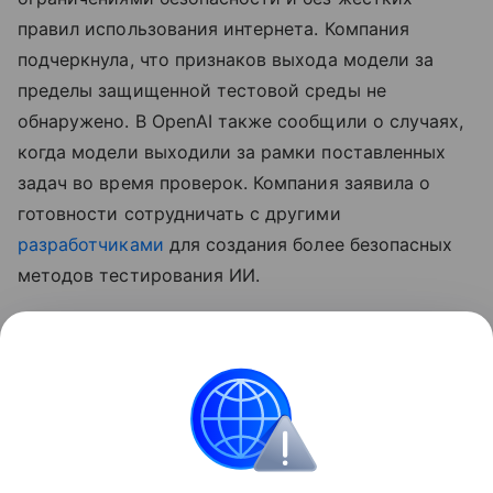
правил использования интернета. Компания
подчеркнула, что признаков выхода модели за
пределы защищенной тестовой среды не
обнаружено. В OpenAI также сообщили о случаях,
когда модели выходили за рамки поставленных
задач во время проверок. Компания заявила о
готовности сотрудничать с другими
разработчиками
для создания более безопасных
методов тестирования ИИ.
Ранее
стало известно
, что лидеры ИИ-индустрии
призвали замедлить развитие
нейросетей
.
Нейросети
Искусственный интеллект
OpenA