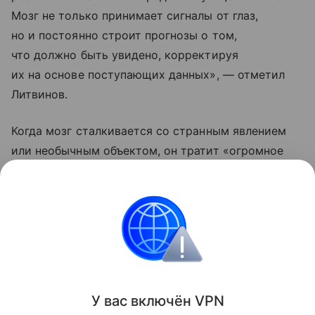
Мозг не только принимает сигналы от глаз,
но и постоянно строит прогнозы о том,
что должно быть увидено, корректируя
их на основе поступающих данных», — отметил
Литвинов.
Когда мозг сталкивается со странным явлением
или необычным объектом, он тратит «огромное
количество энергии», пояснил ученый. «Поэтому
мы быстрее устаем от новой информации», —
заключил он.
Биология
Поделиться
У вас включ
ён
V
P
N