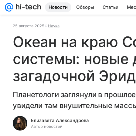
Новости
Обзоры
Статьи
Мес
25 августа 2025
Наука
Океан на краю С
системы: новые 
загадочной Эри
Планетологи заглянули в прошлое
увидели там внушительные массы
Елизавета Александрова
Автор новостей