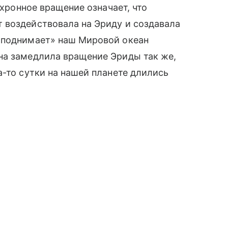
нхронное вращение означает, что
 воздействовала на Эриду и создавала
иподнимает» наш Мировой океан
на замедлила вращение Эриды так же,
а-то сутки на нашей планете длились