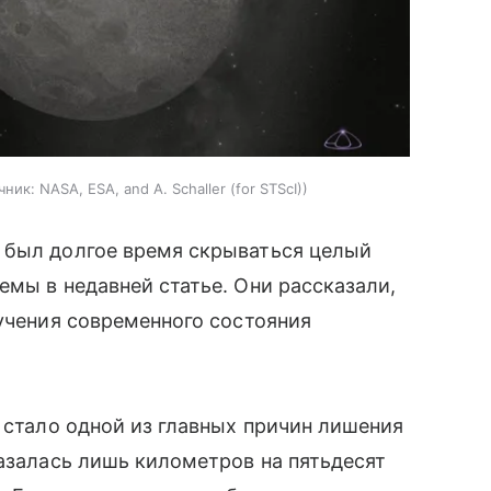
чник:
NASA, ESA, and A. Schaller (for STScI)
 был долгое время скрываться целый
мы в недавней статье. Они рассказали,
зучения современного состояния
о стало одной из главных причин лишения
казалась лишь километров на пятьдесят