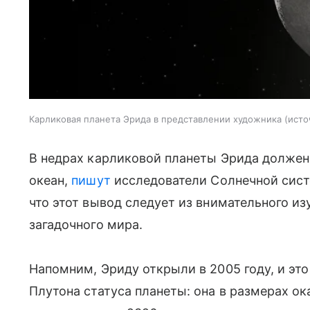
Карликовая планета Эрида в представлении художника
исто
В недрах карликовой планеты Эрида должен
океан,
пишут
исследователи Солнечной систе
что этот вывод следует из внимательного и
загадочного мира.
Напомним, Эриду открыли в 2005 году, и эт
Плутона статуса планеты: она в размерах о