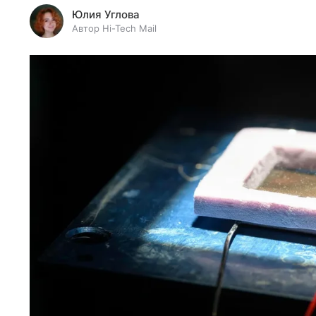
Юлия Углова
Автор Hi-Tech Mail