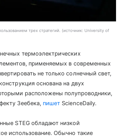
ользованием трех стратегий.
источник:
University of
лнечных термоэлектрических
элементов, применяемых в современных
вертировать не только солнечный свет,
конструкция основана на двух
которыми расположены полупроводники,
фекту Зеебека,
пишет
ScienceDaily.
енные STEG обладают низкой
кое использование. Обычно такие