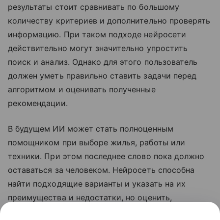
результаты стоит сравнивать по большому
количеству критериев и дополнительно проверять
информацию. При таком подходе нейросети
действительно могут значительно упростить
поиск и анализ. Однако для этого пользователь
должен уметь правильно ставить задачи перед
алгоритмом и оценивать полученные
рекомендации.
В будущем ИИ может стать полноценным
помощником при выборе жилья, работы или
техники. При этом последнее слово пока должно
оставаться за человеком. Нейросеть способна
найти подходящие варианты и указать на их
преимущества и недостатки, но оценить,
насколько конкретное решение подходит для