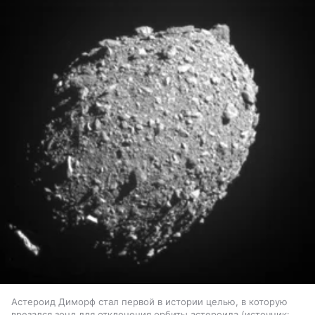
Астероид Диморф стал первой в истории целью, в которую
врезался зонд для отклонения орбиты астероида
источник: