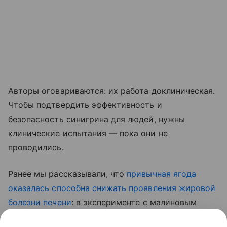
Авторы оговариваются: их работа доклиническая.
Чтобы подтвердить эффективность и
безопасность синигрина для людей, нужны
клинические испытания — пока они не
проводились.
Ранее мы рассказывали, что
привычная ягода
оказалась способна снижать проявления жировой
болезни печени
: в эксперименте с малиновым
экстрактом у мышей снизилось накопление жира