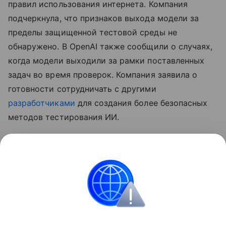
правил использования интернета. Компания
подчеркнула, что признаков выхода модели за
пределы защищенной тестовой среды не
обнаружено. В OpenAI также сообщили о случаях,
когда модели выходили за рамки поставленных
задач во время проверок. Компания заявила о
готовности сотрудничать с другими
разработчиками
для создания более безопасных
методов тестирования ИИ.
Ранее
стало известно
, что лидеры ИИ-индустрии
призвали замедлить развитие
нейросетей
.
Нейросети
Искусственный интеллект
OpenA