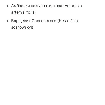
Амброзия полыннолистная
(
Ambrosia
artemisiifolia)
Борщевик Сосновского (Heracléum
sosnówskyi)