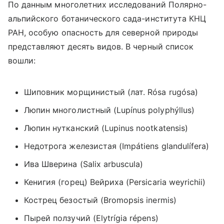
По данным многолетних исследований Полярно-
альпийского ботанического сада-института КНЦ
РАН, особую опасность для северной природы
представляют десять видов. В черный список
вошли:
Шиповник морщинистый (лат. Rósa rugósa)
Люпин многолистный (Lupínus polyphýllus)
Люпин нутканский
(
Lupinus nootkatensis)
Недотрога железистая
(
Impátiens glandulífera)
Ива Шверина
(
Salix arbuscula)
Кенигия (горец) Вейриха
(
Persicaria weyrichii)
Кострец безостый
(
Bromopsis inermis)
Пырей ползучий
(
Elytrígia répens)