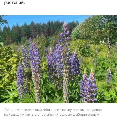
растений.
Люпин многолистный обогащает почву азотом, создавая
привыкшим жить в спартанских условиях аборигенным