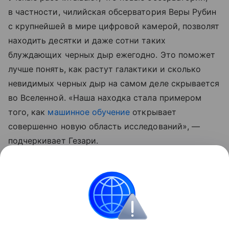
в частности, чилийская обсерватория Веры Рубин
с крупнейшей в мире цифровой камерой, позволят
находить десятки и даже сотни таких
блуждающих черных дыр ежегодно. Это поможет
лучше понять, как растут галактики и сколько
невидимых черных дыр на самом деле скрывается
во Вселенной. «Наша находка стала примером
того, как
машинное обучение
открывает
совершенно новую область исследований», —
подчеркивает Гезари.
Ранее ученые
нашли
еще один источник топлива
для образования массивных звезд.
космос