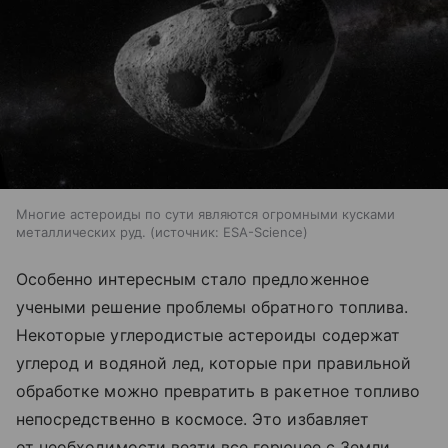
Многие астероиды по сути являются огромными кусками
металлических руд.
источник:
ESA-Science
Особенно интересным стало предложенное
учеными решение проблемы обратного топлива.
Некоторые углеродистые астероиды содержат
углерод и водяной лед, которые при правильной
обработке можно превратить в ракетное топливо
непосредственно в космосе. Это избавляет
от необходимости везти все горючее с Земли,