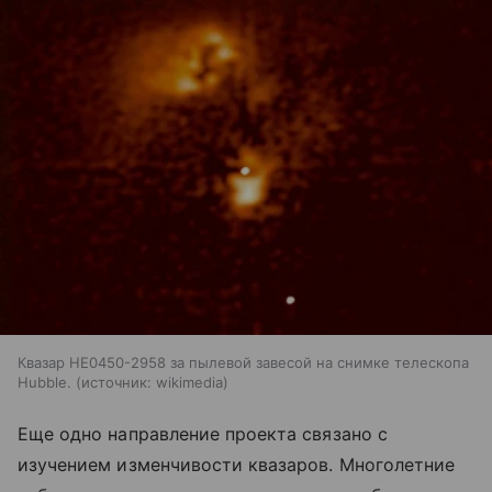
Квазар HE0450-2958 за пылевой завесой на снимке телескопа
Hubble.
источник:
wikimedia
Еще одно направление проекта связано с
изучением изменчивости квазаров. Многолетние