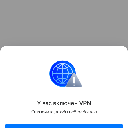
Ранее мы рассказывали о том, как
мошенники
распространяли вредоносное ПО под видом
открыток к 8 Марта
через мессенджеры.
Мошенничество
Поделиться
У вас включ
ён
V
P
N
Отключите, чтобы всё работало