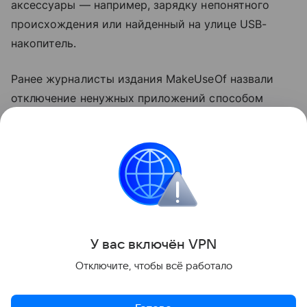
аксессуары — например, зарядку непонятного
происхождения или найденный на улице USB-
накопитель.
Ранее журналисты издания MakeUseOf назвали
отключение ненужных приложений способом
ускорить компьютер
на Windows. Также они
посоветовали выключить функции в меню
«Рекомендации и предложения».
ноутбуки
Поделиться
У вас включ
ён
V
P
N
Отключите, чтобы всё работало