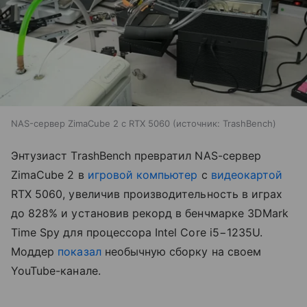
NAS-сервер ZimaCube 2 с RTX 5060
источник:
TrashBench
Энтузиаст TrashBench превратил NAS-сервер
ZimaCube 2 в
игровой компьютер
с
видеокартой
RTX 5060, увеличив производительность в играх
до 828% и установив рекорд в бенчмарке 3DMark
Time Spy для процессора Intel Core i5−1235U.
Моддер
показал
необычную сборку на своем
YouTube-канале.