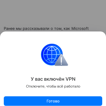
Ранее мы рассказывали о том, как Microsoft
обновляла требования к объему оперативной
памяти
для компьютеров с Windows, повышая
минимальную планку до 16 ГБ.
Windows
Microsoft
Поделиться
У вас включ
ён
V
P
N
Отключите, чтобы всё работало
Готово