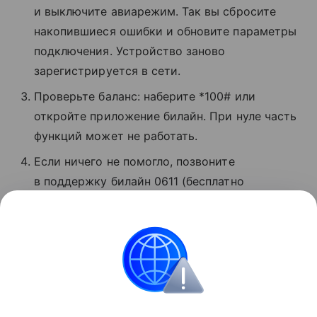
и выключите авиарежим. Так вы сбросите
накопившиеся ошибки и обновите параметры
подключения. Устройство заново
зарегистрируется в сети.
Проверьте баланс: наберите *100# или
откройте приложение билайн. При нуле часть
функций может не работать.
Если ничего не помогло, позвоните
в поддержку билайн 0611 (бесплатно
для абонентов). Сотрудники расскажут,
в чем проблема, и помогут восстановить
связь.
Сбои