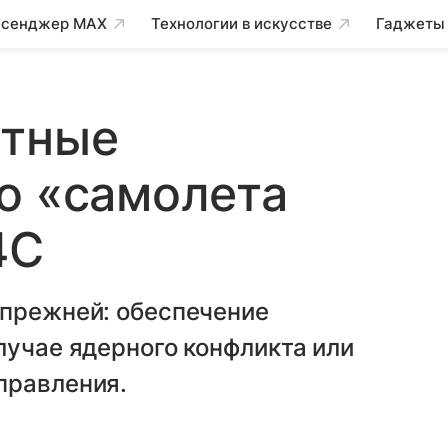
сенджер MAX
Технологии в искусстве
Гаджеты
етные
о «самолета
4C
 прежней: обеспечение
лучае ядерного конфликта или
правления.