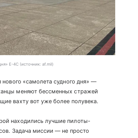
дня» E-4C
источник:
af.mil
 нового «самолета судного дня» —
иканцы меняют бессменных стражей
щие вахту вот уже более полувека.
рой находились лучшие пилоты-
сов. Задача миссии — не просто