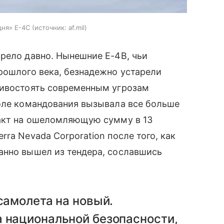
дня» E-4C
источник:
af.mil
рело давно. Нынешние E-4B, чьи
рошлого века, безнадежно устарели
тивостоять современным угрозам
поле командования вызывала все больше
ракт на ошеломляющую сумму в 13
ra Nevada Corporation после того, как
анно вышел из тендера, сославшись
самолета на новый.
а национальной безопасности,