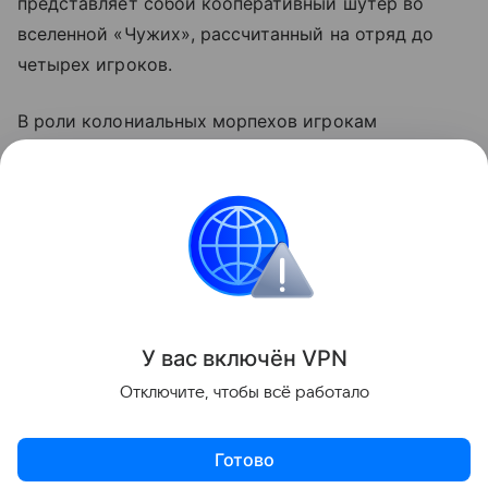
представляет собой кооперативный шутер во
вселенной «Чужих», рассчитанный на отряд до
четырех игроков.
В роли колониальных морпехов игрокам
предстоит столкнуться с возросшим числом
свирепых ксеноморфов, нападающих из тени. В
новинке будет важна командная работа,
сыгранность и умение адаптироваться на ходу.
Игры
У вас включ
ён
V
P
N
Поделиться
Отключите, чтобы всё работало
Готово